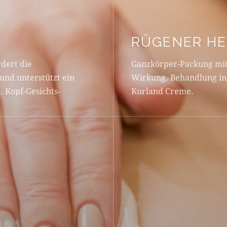
RÜGENER HE
dert die
Ganzkörper-Packung mit 
und unterstützt ein
Wirkung. Behandlung ink
. Kopf-Gesichts-
Kurland Creme.
Behandlungsdauer ca. 7