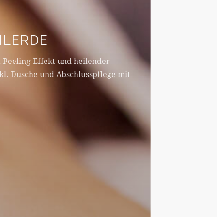
ILERDE
Peeling-Effekt und heilender
l. Dusche und Abschlusspflege mit
0 min.