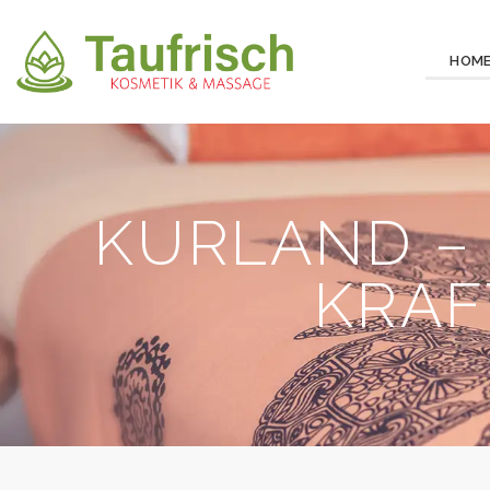
HOM
KURLAND –
KRAF