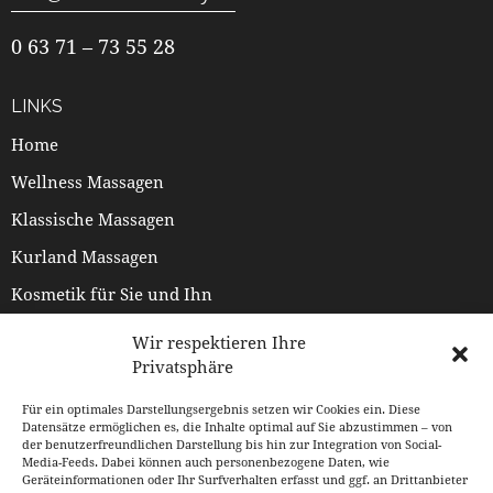
0 63 71 – 73 55 28
LINKS
Home
Wellness Massagen
Klassische Massagen
Kurland Massagen
Kosmetik für Sie und Ihn
Preisliste
Wir respektieren Ihre
Privatsphäre
Termin buchen
Über uns
Für ein optimales Darstellungsergebnis setzen wir Cookies ein. Diese
Datensätze ermöglichen es, die Inhalte optimal auf Sie abzustimmen – von
der benutzerfreundlichen Darstellung bis hin zur Integration von Social-
Media-Feeds. Dabei können auch personenbezogene Daten, wie
ZAHLUNG / VERSAND
Geräteinformationen oder Ihr Surfverhalten erfasst und ggf. an Drittanbieter