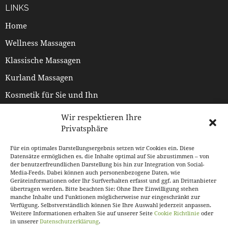
LINKS
Home
Wellness Massagen
Klassische Massagen
Kurland Massagen
Kosmetik für Sie und Ihn
Preisliste
Wir respektieren Ihre
Privatsphäre
Termin buchen
Über uns
Für ein optimales Darstellungsergebnis setzen wir Cookies ein. Diese
Datensätze ermöglichen es, die Inhalte optimal auf Sie abzustimmen – von
der benutzerfreundlichen Darstellung bis hin zur Integration von Social-
Media-Feeds. Dabei können auch personenbezogene Daten, wie
ZAHLUNG / VERSAND
Geräteinformationen oder Ihr Surfverhalten erfasst und ggf. an Drittanbieter
übertragen werden. Bitte beachten Sie: Ohne Ihre Einwilligung stehen
Datenschutzerklärung
manche Inhalte und Funktionen möglicherweise nur eingeschränkt zur
Verfügung. Selbstverständlich können Sie Ihre Auswahl jederzeit anpassen.
Impressum
Weitere Informationen erhalten Sie auf unserer Seite
Cookie Richtlinie
oder
in unserer
Datenschutzerklärung
.
Kontakt