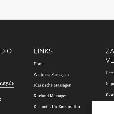
DIO
LINKS
Z
V
Home
Date
Wellness Massagen
auty.de
Imp
Klassische Massagen
Kont
Kurland Massagen
8
Kosmetik für Sie und Ihn