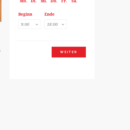
Mo.
Di.
Mi.
Do.
Fr.
Sa.
Beginn
Ende
n
WEITER
m