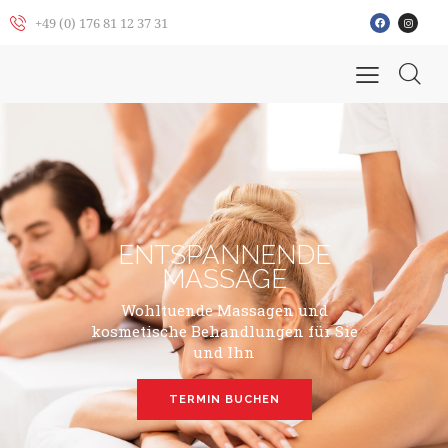
+49 (0) 176 81 12 37 31
ENTSPANNENDE
MASSAGE
Wohltuende Massagen und
kosmetische Behandlungen für Sie
und Ihn
TERMIN BUCHEN