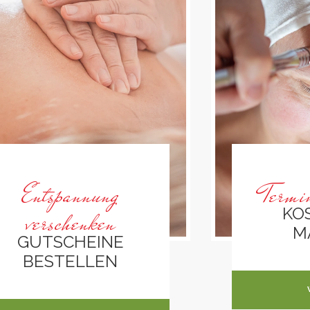
Entspannung
Termi
KO
verschenken
M
GUTSCHEINE
BESTELLEN
INF