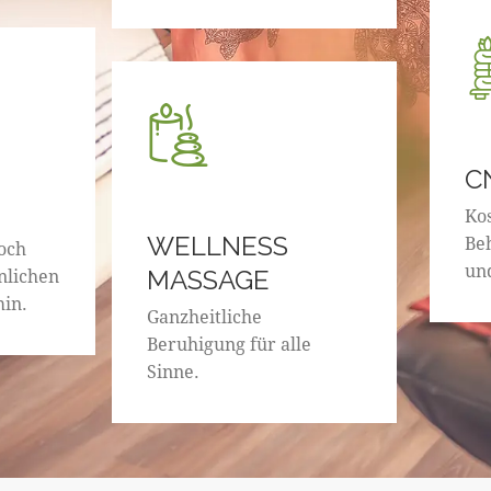
C
Ko
WELLNESS
Be
och
un
nlichen
MASSAGE
in.
Ganzheitliche
Beruhigung für alle
Sinne.