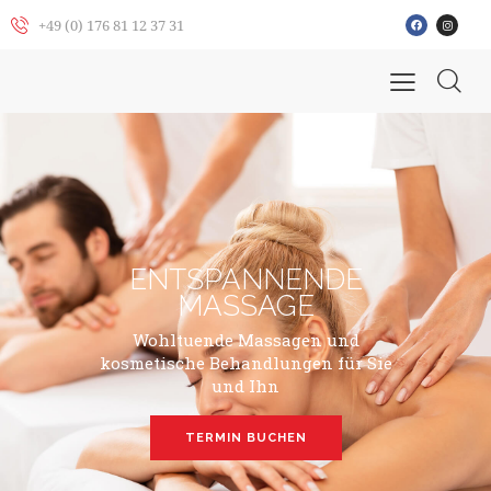
+49 (0) 176 81 12 37 31
ENTSPANNENDE
MASSAGE
Wohltuende Massagen und
kosmetische Behandlungen für Sie
und Ihn
TERMIN BUCHEN