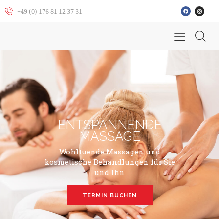
+49 (0) 176 81 12 37 31
ENTSPANNENDE
MASSAGE
Wohltuende Massagen und
kosmetische Behandlungen für Sie
und Ihn
TERMIN BUCHEN