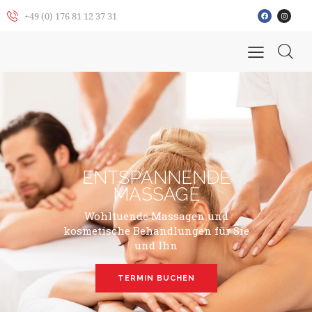
+49 (0) 176 81 12 37 31
ENTSPANNENDE
MASSAGE
Wohltuende Massagen und
kosmetische Behandlungen für Sie
und Ihn
TERMIN BUCHEN