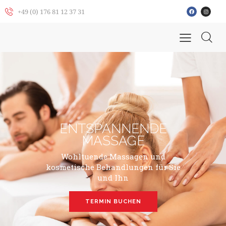
+49 (0) 176 81 12 37 31
ENTSPANNENDE
MASSAGE
Wohltuende Massagen und
kosmetische Behandlungen für Sie
und Ihn
TERMIN BUCHEN