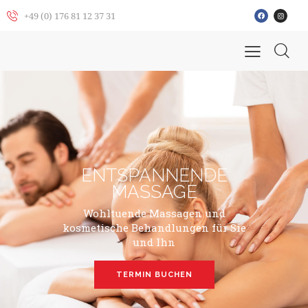
+49 (0) 176 81 12 37 31
ENTSPANNENDE
MASSAGE
Wohltuende Massagen und
kosmetische Behandlungen für Sie
und Ihn
TERMIN BUCHEN