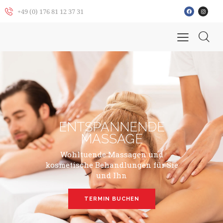
+49 (0) 176 81 12 37 31
ENTSPANNENDE
MASSAGE
Wohltuende Massagen und
kosmetische Behandlungen für Sie
und Ihn
TERMIN BUCHEN