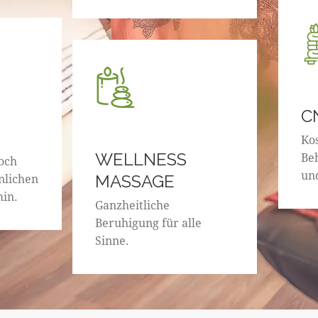
C
Ko
WELLNESS
Be
och
un
nlichen
MASSAGE
in.
Ganzheitliche
Beruhigung für alle
Sinne.