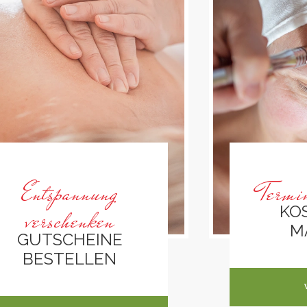
Entspannung
Termi
KO
verschenken
M
GUTSCHEINE
BESTELLEN
INF