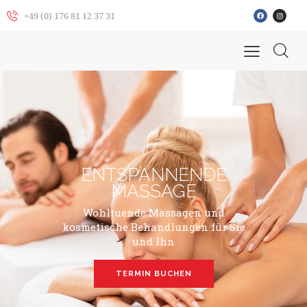
+49 (0) 176 81 12 37 31
ENTSPANNENDE
MASSAGE
Wohltuende Massagen und
kosmetische Behandlungen für Sie
und Ihn
TERMIN BUCHEN