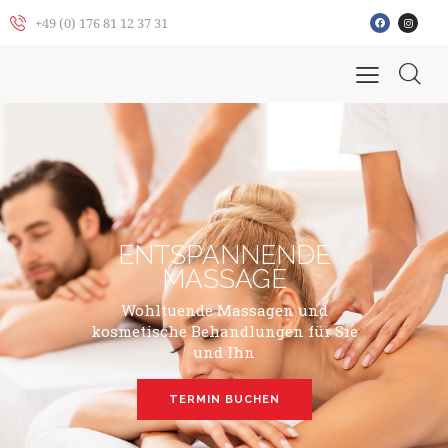
+49 (0) 176 81 12 37 31
ENTSPANNENDE
MASSAGE
Wohltuende Massagen und
kosmetische Behandlungen für Sie
und Ihn
TERMIN BUCHEN